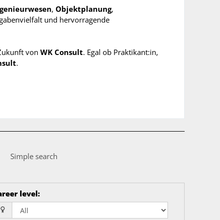
ngenieurwesen
,
Objektplanung
,
fgabenvielfalt und hervorragende
 Zukunft von
WK Consult
. Egal ob Praktikant:in,
sult
.
Simple search
reer level
: