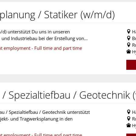
lanung / Statiker (w/m/d)
/d) unterstützt Du uns in unseren
H
 und Industriebau bei der Erstellung von...
B
R
nt employment - Full time and part time
H
 Spezialtiefbau / Geotechnik 
 / Spezialtiefbau / Geotechnik unterstützt
H
bjekt- und Tragwerksplanung in den
R
H
nt employment - Full time and part time